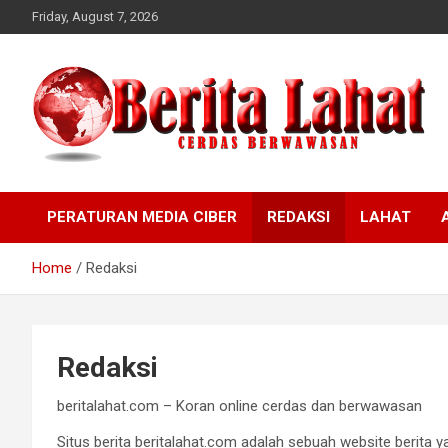
Skip
Friday, August 7, 2026
to
content
berwawasan
Cerdas
PERATURAN MEDIA CIBER
REDAKSI
LAHAT
Home
Redaksi
Redaksi
beritalahat.com – Koran online cerdas dan berwawasan
Situs berita beritalahat.com adalah sebuah website berita 