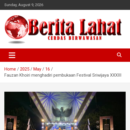
Skip
Sunday, August 9, 2026
to
content
berwawasan
Cerdas
Home
2025
May
16
Fauzan Khoiri menghadiri pembukaan Festival Sriwijaya XXXIII