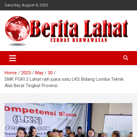
Skip
Saturday, August 8, 2026
to
content
berwawasan
Cerdas
Home
2025
May
30
SMK PGRI 2 Lahat raih juara satu LKS Bidang Lomba Teknik
Alat Berat Tingkat Provinsi