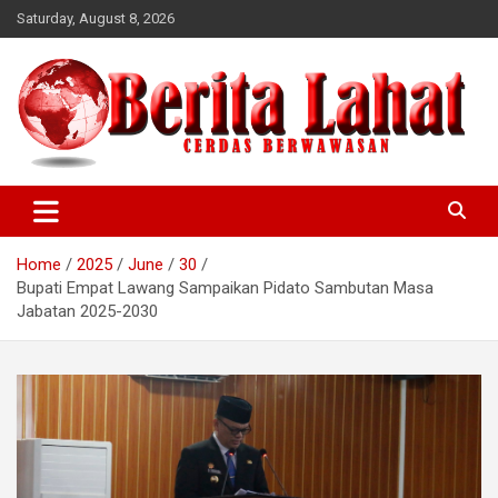
Skip
Saturday, August 8, 2026
to
content
berwawasan
Cerdas
Home
2025
June
30
Bupati Empat Lawang Sampaikan Pidato Sambutan Masa
Jabatan 2025-2030