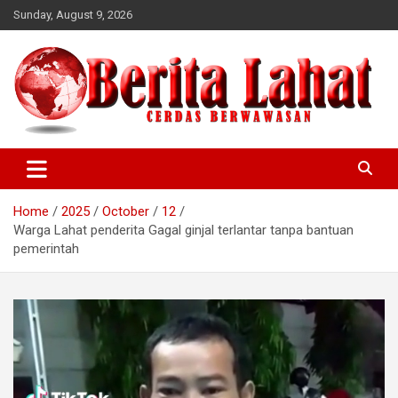
Skip
Sunday, August 9, 2026
to
content
berwawasan
Cerdas
Home
2025
October
12
Warga Lahat penderita Gagal ginjal terlantar tanpa bantuan
pemerintah