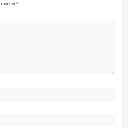
re marked
*