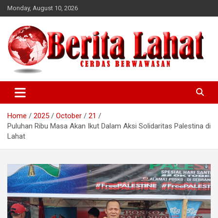
Skip
Monday, August 10, 2026
to
content
berwawasan
Cerdas
Home
2025
October
21
Puluhan Ribu Masa Akan Ikut Dalam Aksi Solidaritas Palestina di
Lahat