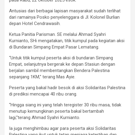
pada Rabu, 22 Oktober 2025 esok.
Antusias dari berbagai lapisan masyarakat sudah terlihat
dari ramainya Posko penyelenggara di Jl. Kolonel Burlian
depan Hotel Cendrawasih.
Ketua Panitia Parisman. SE melalui Ahmad Syahri
Kurnianto, SHi mengatakan, titik kumpul pada kegiatan aksi
di Bundaran Simpang Empat Pasar Lematang.
“Untuk titik kumpul peserta aksi di bundaran Simpang
Empat, selanjutnya bergerak ke depan Stasiun dengan
berjalan sambil membentangkan Bendera Palestina
sepanjang 1KM,” terang Mas Ayie.
Peserta yang bakal hadir besok di aksi Solidaritas Palestina
di prediksi mencapai 40 ribu orang.
“Hingga siang ini yang telah teregister 30 ribu masa, tidak
menutup kemungkinan peserta bakal bertambah
lagi,”terang Ahmad Syahri Kurnianto.
Ia juga menghimbau agar para peserta aksi Solidaritas
Palestina yang ikut untuk tetap menjaga ketertiban dan