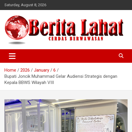
Skip
Saturday, August 8, 2026
to
content
berwawasan
Cerdas
Home
2026
January
6
Bupati Joncik Muhammad Gelar Audiensi Strategis dengan
Kepala BBWS Wilayah VIII