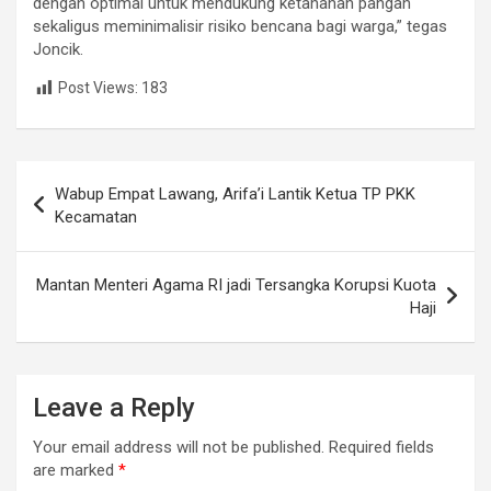
dengan optimal untuk mendukung ketahanan pangan
sekaligus meminimalisir risiko bencana bagi warga,” tegas
Joncik.
Post Views:
183
Post
Wabup Empat Lawang, Arifa’i Lantik Ketua TP PKK
navigation
Kecamatan
Mantan Menteri Agama RI jadi Tersangka Korupsi Kuota
Haji
Leave a Reply
Your email address will not be published.
Required fields
are marked
*