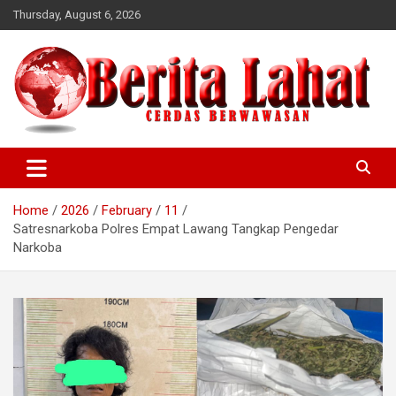
Skip
Thursday, August 6, 2026
to
content
berwawasan
Cerdas
Home
2026
February
11
Satresnarkoba Polres Empat Lawang Tangkap Pengedar
Narkoba