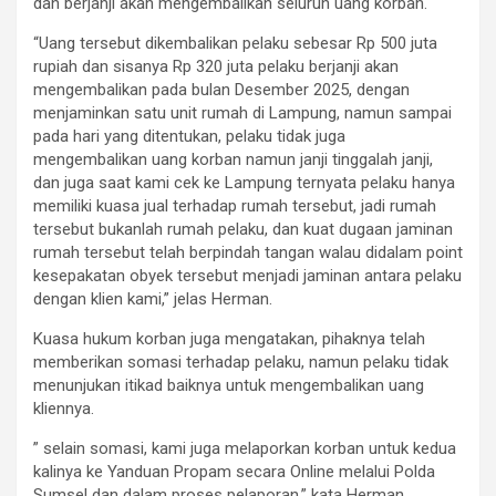
dan berjanji akan mengembalikan seluruh uang korban.
“Uang tersebut dikembalikan pelaku sebesar Rp 500 juta
rupiah dan sisanya Rp 320 juta pelaku berjanji akan
mengembalikan pada bulan Desember 2025, dengan
menjaminkan satu unit rumah di Lampung, namun sampai
pada hari yang ditentukan, pelaku tidak juga
mengembalikan uang korban namun janji tinggalah janji,
dan juga saat kami cek ke Lampung ternyata pelaku hanya
memiliki kuasa jual terhadap rumah tersebut, jadi rumah
tersebut bukanlah rumah pelaku, dan kuat dugaan jaminan
rumah tersebut telah berpindah tangan walau didalam point
kesepakatan obyek tersebut menjadi jaminan antara pelaku
dengan klien kami,” jelas Herman.
Kuasa hukum korban juga mengatakan, pihaknya telah
memberikan somasi terhadap pelaku, namun pelaku tidak
menunjukan itikad baiknya untuk mengembalikan uang
kliennya.
” selain somasi, kami juga melaporkan korban untuk kedua
kalinya ke Yanduan Propam secara Online melalui Polda
Sumsel dan dalam proses pelaporan,” kata Herman.