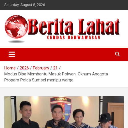
Skip
Saturday, August 8, 2026
to
content
berwawasan
Cerdas
Home
2026
February
21
Modus Bisa Membantu Masuk Polwan, Oknum Anggota
Propam Polda Sumsel menipu warga