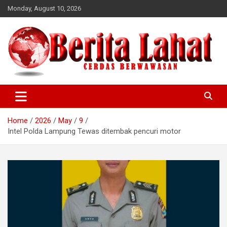
Skip
Monday, August 10, 2026
to
content
berwawasan
Cerdas
Home
2026
May
9
Intel Polda Lampung Tewas ditembak pencuri motor