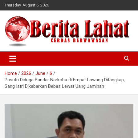
Skip
Thursday, August 6, 2026
to
content
berwawasan
Cerdas
Home
2026
June
6
Pasutri Diduga Bandar Narkoba di Empat Lawang Ditangkap,
Sang Istri Dikabarkan Bebas Lewat Uang Jaminan