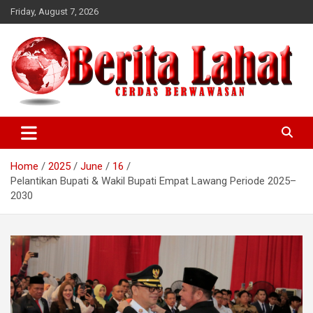
Skip
Friday, August 7, 2026
to
content
berwawasan
Cerdas
Home
2025
June
16
Pelantikan Bupati & Wakil Bupati Empat Lawang Periode 2025–
2030